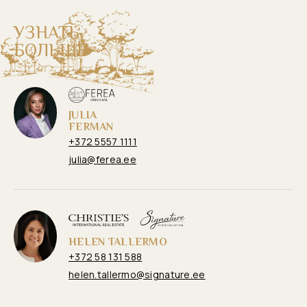
Slide 2 of 5.
УЗНАТЬ
БОЛЬШЕ
JULIA
FERMAN
+372 5557 1111
julia@ferea.ee
HELEN TALLERMO
+372 58 131 588
helen.tallermo@signature.ee